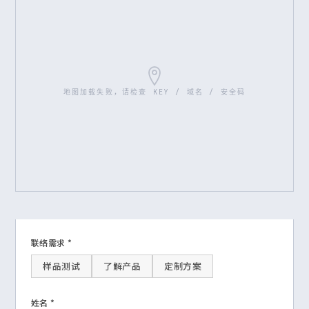
地图加载失败，请检查 KEY / 域名 / 安全码
联络需求 *
样品测试
了解产品
定制方案
姓名 *