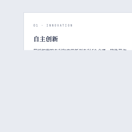
01 · INNOVATION
自主创新
获授权发明专利和实用新型专利 50 余项、软件著作
权 13 项，持续构建自主知识产权体系，核心算法与
光学架构均为自主研发。
OUR SPACES · 办公场所