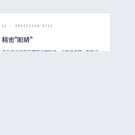
03 · PRECISION EYES
精密"眼睛"
产品广泛应用于精密光学制造、半导体晶圆、智能汽
车电子系统、智能终端显示、AR/VR 等高端制造生产
线，精度达行业领先水平。