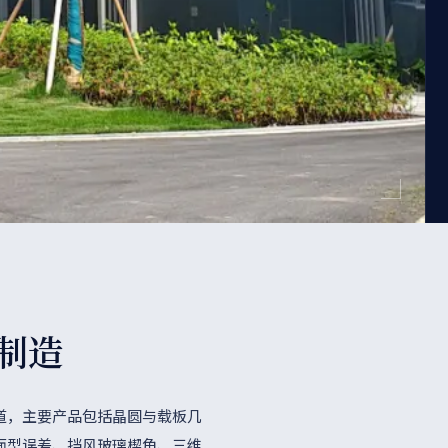
制造
道，主要产品包括晶圆与载板几
面型误差、挡风玻璃楔角、三维