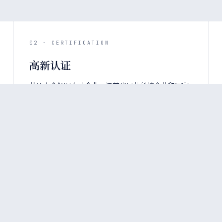
02 · CERTIFICATION
高新认证
获评太仓领军人才企业、江苏省民营科技企业和国家
高新技术企业，并入选省级专精特新企业名录，荣誉
资质持续扩展。